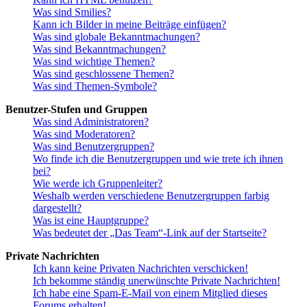
Was sind Smilies?
Kann ich Bilder in meine Beiträge einfügen?
Was sind globale Bekanntmachungen?
Was sind Bekanntmachungen?
Was sind wichtige Themen?
Was sind geschlossene Themen?
Was sind Themen-Symbole?
Benutzer-Stufen und Gruppen
Was sind Administratoren?
Was sind Moderatoren?
Was sind Benutzergruppen?
Wo finde ich die Benutzergruppen und wie trete ich ihnen
bei?
Wie werde ich Gruppenleiter?
Weshalb werden verschiedene Benutzergruppen farbig
dargestellt?
Was ist eine Hauptgruppe?
Was bedeutet der „Das Team“-Link auf der Startseite?
Private Nachrichten
Ich kann keine Privaten Nachrichten verschicken!
Ich bekomme ständig unerwünschte Private Nachrichten!
Ich habe eine Spam-E-Mail von einem Mitglied dieses
Forums erhalten!