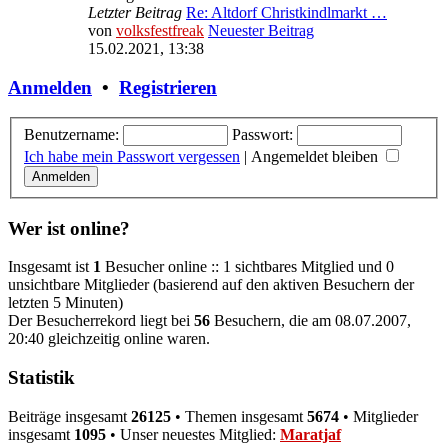
Letzter Beitrag
Re: Altdorf Christkindlmarkt …
von
volksfestfreak
Neuester Beitrag
15.02.2021, 13:38
Anmelden
•
Registrieren
Benutzername:
Passwort:
Ich habe mein Passwort vergessen
|
Angemeldet bleiben
Wer ist online?
Insgesamt ist
1
Besucher online :: 1 sichtbares Mitglied und 0
unsichtbare Mitglieder (basierend auf den aktiven Besuchern der
letzten 5 Minuten)
Der Besucherrekord liegt bei
56
Besuchern, die am 08.07.2007,
20:40 gleichzeitig online waren.
Statistik
Beiträge insgesamt
26125
• Themen insgesamt
5674
• Mitglieder
insgesamt
1095
• Unser neuestes Mitglied:
Maratjaf