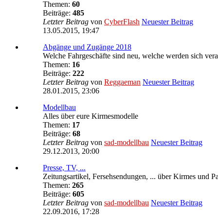
Themen:
60
Beiträge:
485
Letzter Beitrag
von
CyberFlash
Neuester Beitrag
13.05.2015, 19:47
Abgänge und Zugänge 2018
Welche Fahrgeschäfte sind neu, welche werden sich verab
Themen:
16
Beiträge:
222
Letzter Beitrag
von
Reggaeman
Neuester Beitrag
28.01.2015, 23:06
Modellbau
Alles über eure Kirmesmodelle
Themen:
17
Beiträge:
68
Letzter Beitrag
von
sad-modellbau
Neuester Beitrag
29.12.2013, 20:00
Presse, TV, ...
Zeitungsartikel, Fersehsendungen, ... über Kirmes und P
Themen:
265
Beiträge:
605
Letzter Beitrag
von
sad-modellbau
Neuester Beitrag
22.09.2016, 17:28