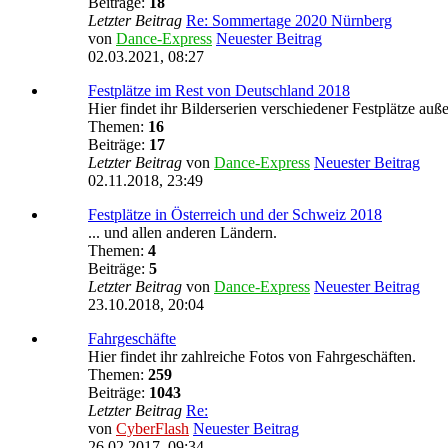
Beiträge:
18
Letzter Beitrag
Re: Sommertage 2020 Nürnberg
von
Dance-Express
Neuester Beitrag
02.03.2021, 08:27
Festplätze im Rest von Deutschland 2018
Hier findet ihr Bilderserien verschiedener Festplätze auß
Themen:
16
Beiträge:
17
Letzter Beitrag
von
Dance-Express
Neuester Beitrag
02.11.2018, 23:49
Festplätze in Österreich und der Schweiz 2018
... und allen anderen Ländern.
Themen:
4
Beiträge:
5
Letzter Beitrag
von
Dance-Express
Neuester Beitrag
23.10.2018, 20:04
Fahrgeschäfte
Hier findet ihr zahlreiche Fotos von Fahrgeschäften.
Themen:
259
Beiträge:
1043
Letzter Beitrag
Re:
von
CyberFlash
Neuester Beitrag
26.02.2017, 09:34