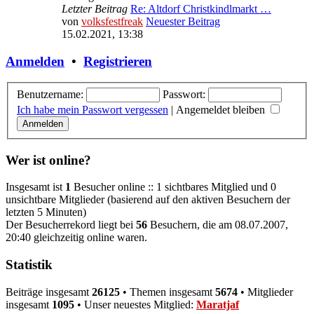
Letzter Beitrag
Re: Altdorf Christkindlmarkt …
von
volksfestfreak
Neuester Beitrag
15.02.2021, 13:38
Anmelden
•
Registrieren
Benutzername:
Passwort:
Ich habe mein Passwort vergessen
|
Angemeldet bleiben
Wer ist online?
Insgesamt ist
1
Besucher online :: 1 sichtbares Mitglied und 0
unsichtbare Mitglieder (basierend auf den aktiven Besuchern der
letzten 5 Minuten)
Der Besucherrekord liegt bei
56
Besuchern, die am 08.07.2007,
20:40 gleichzeitig online waren.
Statistik
Beiträge insgesamt
26125
• Themen insgesamt
5674
• Mitglieder
insgesamt
1095
• Unser neuestes Mitglied:
Maratjaf