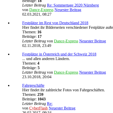
Beiträge:
18
Letzter Beitrag
Re: Sommertage 2020 Nürnberg
von
Dance-Express
Neuester Beitrag
02.03.2021, 08:27
Festplätze im Rest von Deutschland 2018
Hier findet ihr Bilderserien verschiedener Festplätze auß
Themen:
16
Beiträge:
17
Letzter Beitrag
von
Dance-Express
Neuester Beitrag
02.11.2018, 23:49
Festplätze in Österreich und der Schweiz 2018
... und allen anderen Ländern.
Themen:
4
Beiträge:
5
Letzter Beitrag
von
Dance-Express
Neuester Beitrag
23.10.2018, 20:04
Fahrgeschäfte
Hier findet ihr zahlreiche Fotos von Fahrgeschäften.
Themen:
259
Beiträge:
1043
Letzter Beitrag
Re:
von
CyberFlash
Neuester Beitrag
26.02.2017, 09:34