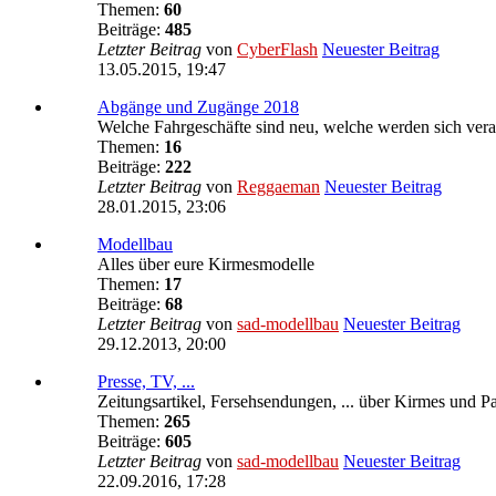
Themen:
60
Beiträge:
485
Letzter Beitrag
von
CyberFlash
Neuester Beitrag
13.05.2015, 19:47
Abgänge und Zugänge 2018
Welche Fahrgeschäfte sind neu, welche werden sich verab
Themen:
16
Beiträge:
222
Letzter Beitrag
von
Reggaeman
Neuester Beitrag
28.01.2015, 23:06
Modellbau
Alles über eure Kirmesmodelle
Themen:
17
Beiträge:
68
Letzter Beitrag
von
sad-modellbau
Neuester Beitrag
29.12.2013, 20:00
Presse, TV, ...
Zeitungsartikel, Fersehsendungen, ... über Kirmes und P
Themen:
265
Beiträge:
605
Letzter Beitrag
von
sad-modellbau
Neuester Beitrag
22.09.2016, 17:28