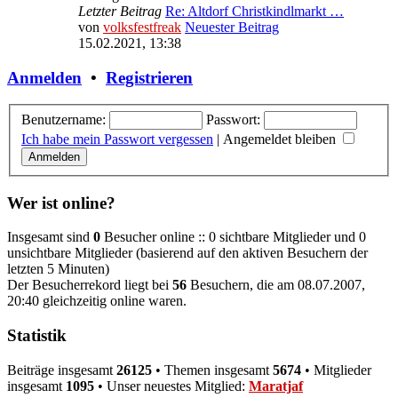
Letzter Beitrag
Re: Altdorf Christkindlmarkt …
von
volksfestfreak
Neuester Beitrag
15.02.2021, 13:38
Anmelden
•
Registrieren
Benutzername:
Passwort:
Ich habe mein Passwort vergessen
|
Angemeldet bleiben
Wer ist online?
Insgesamt sind
0
Besucher online :: 0 sichtbare Mitglieder und 0
unsichtbare Mitglieder (basierend auf den aktiven Besuchern der
letzten 5 Minuten)
Der Besucherrekord liegt bei
56
Besuchern, die am 08.07.2007,
20:40 gleichzeitig online waren.
Statistik
Beiträge insgesamt
26125
• Themen insgesamt
5674
• Mitglieder
insgesamt
1095
• Unser neuestes Mitglied:
Maratjaf