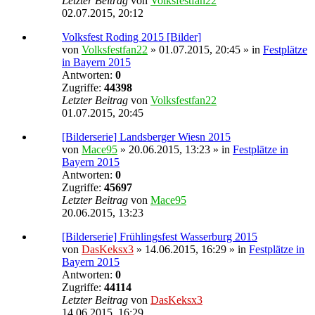
Letzter Beitrag
von
Volksfestfan22
02.07.2015, 20:12
Volksfest Roding 2015 [Bilder]
von
Volksfestfan22
» 01.07.2015, 20:45 » in
Festplätze
in Bayern 2015
Antworten:
0
Zugriffe:
44398
Letzter Beitrag
von
Volksfestfan22
01.07.2015, 20:45
[Bilderserie] Landsberger Wiesn 2015
von
Mace95
» 20.06.2015, 13:23 » in
Festplätze in
Bayern 2015
Antworten:
0
Zugriffe:
45697
Letzter Beitrag
von
Mace95
20.06.2015, 13:23
[Bilderserie] Frühlingsfest Wasserburg 2015
von
DasKeksx3
» 14.06.2015, 16:29 » in
Festplätze in
Bayern 2015
Antworten:
0
Zugriffe:
44114
Letzter Beitrag
von
DasKeksx3
14.06.2015, 16:29