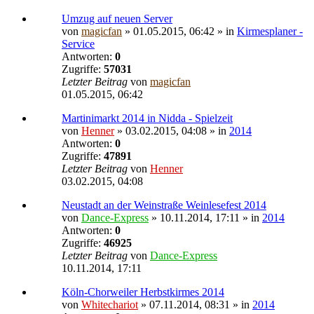
Umzug auf neuen Server
von
magicfan
» 01.05.2015, 06:42 » in
Kirmesplaner -
Service
Antworten:
0
Zugriffe:
57031
Letzter Beitrag
von
magicfan
01.05.2015, 06:42
Martinimarkt 2014 in Nidda - Spielzeit
von
Henner
» 03.02.2015, 04:08 » in
2014
Antworten:
0
Zugriffe:
47891
Letzter Beitrag
von
Henner
03.02.2015, 04:08
Neustadt an der Weinstraße Weinlesefest 2014
von
Dance-Express
» 10.11.2014, 17:11 » in
2014
Antworten:
0
Zugriffe:
46925
Letzter Beitrag
von
Dance-Express
10.11.2014, 17:11
Köln-Chorweiler Herbstkirmes 2014
von
Whitechariot
» 07.11.2014, 08:31 » in
2014