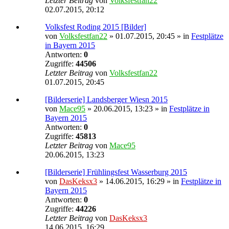
Letzter Beitrag
von
Volksfestfan22
02.07.2015, 20:12
Volksfest Roding 2015 [Bilder]
von
Volksfestfan22
» 01.07.2015, 20:45 » in
Festplätze
in Bayern 2015
Antworten:
0
Zugriffe:
44506
Letzter Beitrag
von
Volksfestfan22
01.07.2015, 20:45
[Bilderserie] Landsberger Wiesn 2015
von
Mace95
» 20.06.2015, 13:23 » in
Festplätze in
Bayern 2015
Antworten:
0
Zugriffe:
45813
Letzter Beitrag
von
Mace95
20.06.2015, 13:23
[Bilderserie] Frühlingsfest Wasserburg 2015
von
DasKeksx3
» 14.06.2015, 16:29 » in
Festplätze in
Bayern 2015
Antworten:
0
Zugriffe:
44226
Letzter Beitrag
von
DasKeksx3
14.06.2015, 16:29