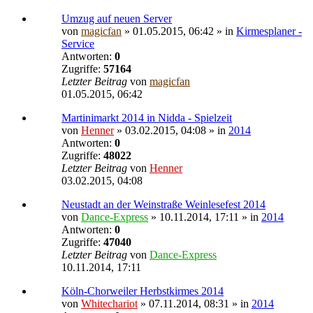
Umzug auf neuen Server
von
magicfan
» 01.05.2015, 06:42 » in
Kirmesplaner -
Service
Antworten:
0
Zugriffe:
57164
Letzter Beitrag
von
magicfan
01.05.2015, 06:42
Martinimarkt 2014 in Nidda - Spielzeit
von
Henner
» 03.02.2015, 04:08 » in
2014
Antworten:
0
Zugriffe:
48022
Letzter Beitrag
von
Henner
03.02.2015, 04:08
Neustadt an der Weinstraße Weinlesefest 2014
von
Dance-Express
» 10.11.2014, 17:11 » in
2014
Antworten:
0
Zugriffe:
47040
Letzter Beitrag
von
Dance-Express
10.11.2014, 17:11
Köln-Chorweiler Herbstkirmes 2014
von
Whitechariot
» 07.11.2014, 08:31 » in
2014