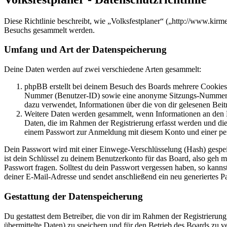
Diese Richtlinie beschreibt, wie „Volksfestplaner“ („http://www.ki
Besuchs gesammelt werden.
Umfang und Art der Datenspeicherung
Deine Daten werden auf zwei verschiedene Arten gesammelt:
phpBB erstellt bei deinem Besuch des Boards mehrere Cookies. 
Nummer (Benutzer-ID) sowie eine anonyme Sitzungs-Nummer (Se
dazu verwendet, Informationen über die von dir gelesenen Beit
Weitere Daten werden gesammelt, wenn Informationen an den Bet
Daten, die im Rahmen der Registrierung erfasst werden und die
einem Passwort zur Anmeldung mit diesem Konto und einer per
Dein Passwort wird mit einer Einwege-Verschlüsselung (Hash) gespeich
ist dein Schlüssel zu deinem Benutzerkonto für das Board, also geh m
Passwort fragen. Solltest du dein Passwort vergessen haben, so kan
deiner E-Mail-Adresse und sendet anschließend ein neu generiertes P
Gestattung der Datenspeicherung
Du gestattest dem Betreiber, die von dir im Rahmen der Registrieru
übermittelte Daten) zu speichern und für den Betrieb des Boards zu 