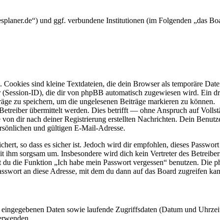
rmesplaner.de“) und ggf. verbundene Institutionen (im Folgenden „das
Cookies sind kleine Textdateien, die dein Browser als temporäre Datei
ssion-ID), die dir von phpBB automatisch zugewiesen wird. Ein dritt
räge zu speichern, um die ungelesenen Beiträge markieren zu können.
reiber übermittelt werden. Dies betrifft — ohne Anspruch auf Vollstän
 von dir nach deiner Registrierung erstellten Nachrichten. Dein Benu
sönlichen und gültigen E-Mail-Adresse.
ert, so dass es sicher ist. Jedoch wird dir empfohlen, dieses Passwor
it ihm sorgsam um. Insbesondere wird dich kein Vertreter des Betreibe
nst du die Funktion „Ich habe mein Passwort vergessen“ benutzen. Di
asswort an diese Adresse, mit dem du dann auf das Board zugreifen kan
ng eingegebenen Daten sowie laufende Zugriffsdaten (Datum und Uhrze
verwenden.