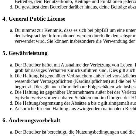
Betreiber, dein Benutzerkonto, Beiträge und Funktionen jederze
Du gestattest dem Betreiber darüber hinaus, deine Beiträge abz
4. General Public License
Du nimmst zur Kenntnis, dass es sich bei phpBB um eine unter
deutschsprachige Informationen werden durch die deutschsprac
verwendet wird. Sie können insbesondere die Verwendung der S
5. Gewährleistung
Der Betreiber haftet mit Ausnahme der Verletzung von Leben, Kö
grob fahrlässiges Verhalten zurückzuführen sind. Dies gilt au
Die Haftung ist gegenüber Verbrauchern außer bei vorsätzlich
wesentlicher Vertragspflichten (Kardinalpflichten) auf die be
begrenzt. Dies gilt auch für mittelbare Folgeschäden wie ins
Die Haftung ist gegenüber Unternehmern außer bei der Verletzu
typischerweise vorhersehbaren Schäden und im Übrigen der Höh
Die Haftungsbegrenzung der Absätze a bis c gilt sinngemäß auc
Ansprüche für eine Haftung aus zwingendem nationalem Recht 
6. Änderungsvorbehalt
Der Betreiber ist berechtigt, die Nutzungsbedingungen und die