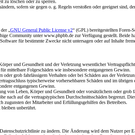
it zu löschen oder zu sperren.
uändern, sofern sie gegen o. g. Regeln verstoßen oder geeignet sind, 
 der „
GNU General Public License v2
“ (GPL) bereitgestellten Foren
hige Community unter www.phpbb.de zur Verfügung gestellt. Beide hab
oftware für bestimmte Zwecke nicht untersagen oder auf Inhalte frem
rper und Gesundheit und der Verletzung wesentlicher Vertragspflichten
ch für mittelbare Folgeschäden wie insbesondere entgangenen Gewinn.
em oder grob fahrlässigem Verhalten oder bei Schäden aus der Verletz
i Vertragsschluss typischerweise vorhersehbaren Schäden und im übrigen
besondere entgangenen Gewinn.
ng von Leben, Körper und Gesundheit oder vorsätzlichem oder grob fah
e nach auf die vertragstypischen Durchschnittsschäden begrenzt. Dies
h zugunsten der Mitarbeiter und Erfüllungsgehilfen des Betreibers.
bleiben unberührt.
 Datenschutzrichtlinie zu ändern. Die Änderung wird dem Nutzer per E-