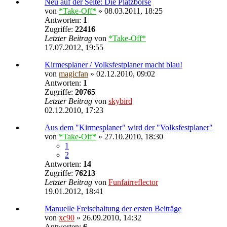
Neu auf der Seite: Die Platzbörse
von
*Take-Off*
» 08.03.2011, 18:25
Antworten:
1
Zugriffe:
22416
Letzter Beitrag
von
*Take-Off*
17.07.2012, 19:55
Kirmesplaner / Volksfestplaner macht blau!
von
magicfan
» 02.12.2010, 09:02
Antworten:
1
Zugriffe:
20765
Letzter Beitrag
von
skybird
02.12.2010, 17:23
Aus dem "Kirmesplaner" wird der "Volksfestplaner"
von
*Take-Off*
» 27.10.2010, 18:30
1
2
Antworten:
14
Zugriffe:
76213
Letzter Beitrag
von
Funfairreflector
19.01.2012, 18:41
Manuelle Freischaltung der ersten Beiträge
von
xc90
» 26.09.2010, 14:32
Antworten:
6